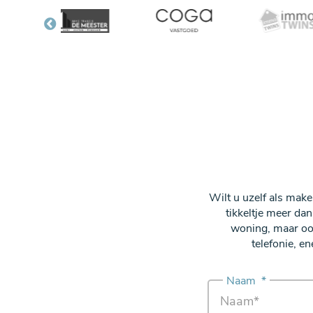
Wilt u uzelf als mak
tikkeltje meer da
woning, maar ook
telefonie, 
Naam
*