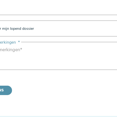
merkingen
*
NS